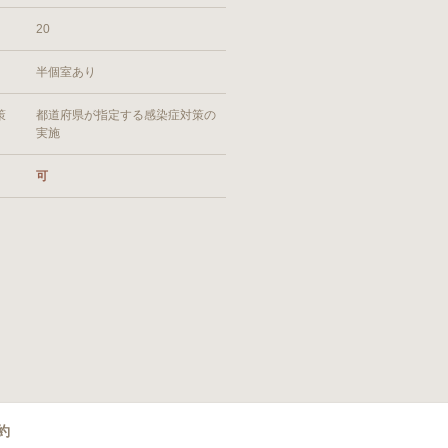
20
半個室あり
策
都道府県が指定する感染症対策の
実施
可
約