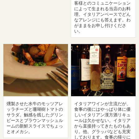
客様とのコミュニケーション
によって生まれる当店のお料
理。イタリアンベースでどん
なアレンジにも答えます。わ
がままをお申し付けくださ
い。
燻製させた水牛のモッツアレ
イタリアワインが主流だが、
ッラチーズと珊瑚樹トマトの
食事の後にはやっぱり体に優
サラダ。触感を残したグリン
しいイタリアン漢方酒リキュ
ピースとブラウンマッシュル
ールは欠かせない。イタリア
ームの新鮮スライスでちょっ
から直接持ってきたものもあ
とオメカシ。
り。他、グラッパなども充実
しております。食事の帰りに