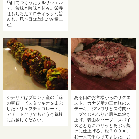
品目でつくったサルサヴェル
デ。苦味と酸味と甘み。栄養
はもちろんエロティックな旨
みも。見た目は単純だが極上
だ。
シチリアはブロンテ産の「緑
ある日のお客様からのリクエ
の宝石」ピスタッキオをまぶ
スト。カナダ産の三元豚のス
したトリュフチョコレート。
テーキ。ジンワリと長時間ハ
デザートだけでもどうぞ気軽
ーブでじんわりと肌色に焼き
にお越しください。
上げ、表面をハーブ、スパイ
スとともにパリッとあぶり焼
きに仕上げる。総３００ｇ。
お一人で平らげてました。お