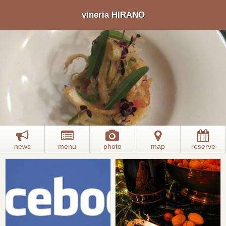
vineria HIRANO
news
menu
photo
map
reserve