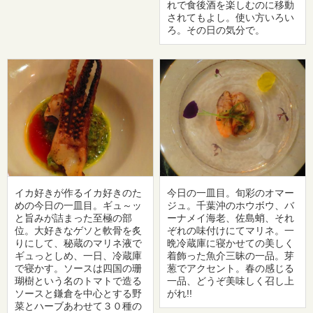
れで食後酒を楽しむのに移動
されてもよし。使い方いろい
ろ。その日の気分で。
イカ好きが作るイカ好きのた
今日の一皿目。旬彩のオマー
めの今日の一皿目。ギュ～ッ
ジュ。千葉沖のホウボウ、バ
と旨みが詰まった至極の部
ーナメイ海老、佐島蛸、それ
位。大好きなゲソと軟骨を炙
ぞれの味付けにてマリネ。一
りにして、秘蔵のマリネ液で
晩冷蔵庫に寝かせての美しく
ギュっとしめ、一日、冷蔵庫
着飾った魚介三昧の一品。芽
で寝かす。ソースは四国の珊
葱でアクセント。春の感じる
瑚樹という名のトマトで造る
一品、どうぞ美味しく召し上
ソースと鎌倉を中心とする野
がれ!!
菜とハーブあわせて３０種の