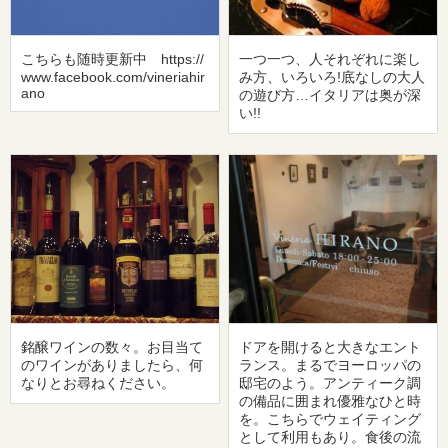
こちらも随時更新中 https://
一つ一つ、人それぞれに楽し
www.facebook.com/vineriahir
み方、いろいろ!底なしの大人
ano
の遊び方…イタリアは奥が深
い!!
銘醸ワインの数々。お目当て
ドアを開けると大きなエント
のワインがありましたら、何
ランス。まるでヨーロッパの
なりとお尋ねください。
邸宅のよう。アンティーク調
の備品に囲まれ優雅なひと時
を。こちらでウェイティング
として利用もあり。食後の流